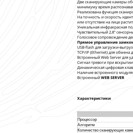
Две сканирующие камеры обе
минимуму время распознаван
Реализована функция сканир
На точность и скорость идент
или отсутствие на лице расти
Уникальная инфракрасная под
Чувствительный 2,8” сенсорн
Голосовое сопровождение де
Прямое управление замко
USB-flash для загрузки-выгру
TCP/IP (Ethernet) для обмена
Встроенный Web Server для у
Сигнал тревоги при вскрытии
Динамическая цифровая клав
Наличие встроенного модуля 
Встроенный
WEB SERVER
Характеристики
Процессор
Алгоритм
Количество сканирующих кам