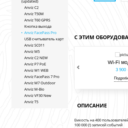
(updated)
Anviz C2
Anviz T50M
Anviz T60 GPRS
Кнопка выхода
Anviz FacePass Pro
С ЭТИМ ОБОРУДОВ
USB cчитыватель карт
Anviz SC011
Anviz M5
Anviz C2 NEW
Wi-Fi м
Anviz P7 PoE
3 900
Anviz W1 WEB
Anviz FacePass 7 Pro
Подроб
Anviz M7 Outdoor
Anviz M-Bio
Anviz VF30 New
Anviz T5
ОПИСАНИЕ
Емкость на 400 пользователе
100 000 (!) записей событий