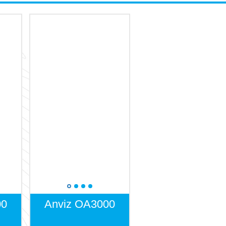
00
Anviz ОА3000