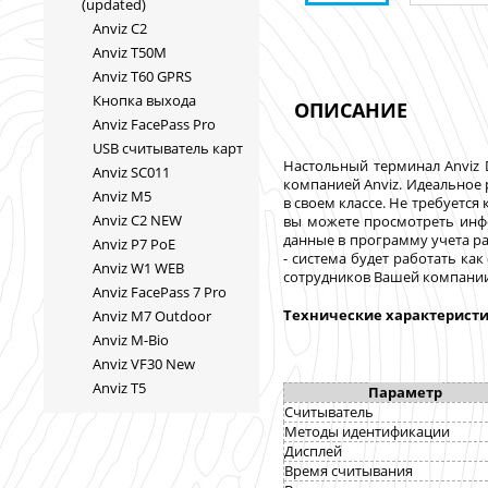
(updated)
Anviz C2
Anviz T50M
Anviz T60 GPRS
Кнопка выхода
ОПИСАНИЕ
Anviz FacePass Pro
USB cчитыватель карт
Настольный терминал Anviz 
Anviz SC011
компанией Anviz. Идеальное
Anviz M5
в своем классе. Не требуется
Anviz C2 NEW
вы можете просмотреть инфо
данные в программу учета ра
Anviz P7 PoE
- система будет работать к
Anviz W1 WEB
сотрудников Вашей компании
Anviz FacePass 7 Pro
Технические характеристи
Anviz M7 Outdoor
Anviz M-Bio
Anviz VF30 New
Anviz T5
Параметр
Считыватель
Методы идентификации
Дисплей
Время считывания