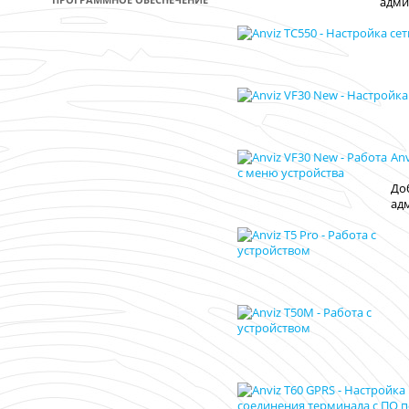
адми
Anv
До
ад