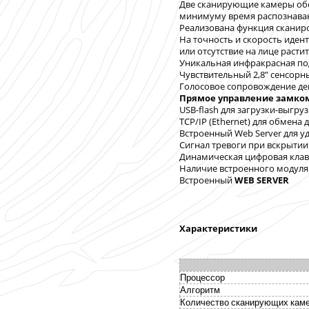
Две сканирующие камеры обе
минимуму время распознаван
Реализована функция сканир
На точность и скорость идент
или отсутствие на лице расти
Уникальная инфракрасная под
Чувствительный 2,8” сенсорн
Голосовое сопровождение де
Прямое управление замко
USB-flash для загрузки-выгру
TCP/IP (Ethernet) для обмена
Встроенный Web Server для у
Сигнал тревоги при вскрытии
Динамическая цифровая клав
Наличие встроенного модуля 
Встроенный
WEB SERVER
Характеристики
Процессор
Алгоритм
Количество сканирующих кам