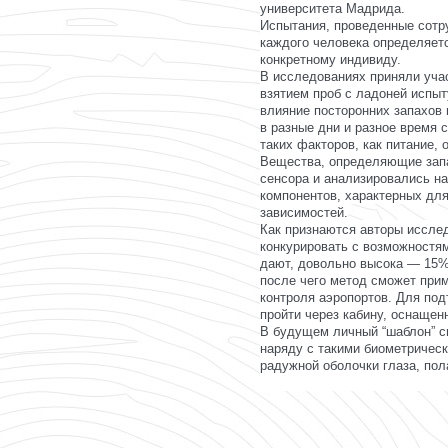
университета Мадрида.
Испытания, проведенные сотру
каждого человека определяет
конкретному индивиду.
В исследованиях приняли учас
взятием проб с ладоней испы
влияние посторонних запахов 
в разные дни и разное время 
таких факторов, как питание,
Вещества, определяющие запа
сенсора и анализировались н
компонентов, характерных дл
зависимостей.
Как признаются авторы иссле
конкурировать с возможностям
дают, довольно высока — 15%.
после чего метод сможет прим
контроля аэропортов. Для по
пройти через кабину, оснаще
В будущем личный “шаблон” с
наряду с такими биометрическ
радужной оболочки глаза, пол