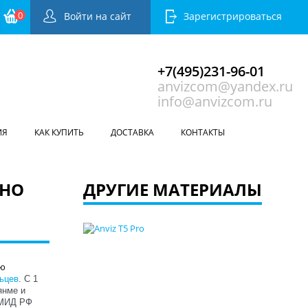
0
Войти на сайт
Зарегистрироваться
+7(495)231-96-01
anvizcom@yandex.ru
info@anvizcom.ru
ИЯ
КАК КУПИТЬ
ДОСТАВКА
КОНТАКТЫ
ЖНО
ДРУГИЕ МАТЕРИАЛЫ
льцев
. С 1
янме и
 МИД РФ