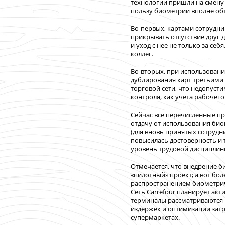
технологии пришли на смену
пользу биометрии вполне об
Во-первых, картами сотрудни
прикрывать отсутствие друг д
и уход с нее не только за се
коллег.
Во-вторых, при использовани
дублирования карт третьими
торговой сети, что недопуст
контроля, как учета рабочего
Сейчас все перечисленные пр
отдачу от использования био
(для вновь принятых сотрудн
повысилась достоверность и 
уровень трудовой дисциплин
Отмечается, что внедрение 
«пилотный» проект; а вот б
распространением биометрич
Сеть Carrefour планирует акт
терминалы рассматриваются 
издержек и оптимизации зат
супермаркетах.