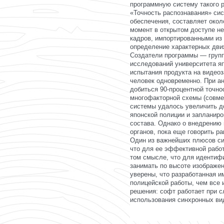
программную систему такого 
«Точность распознавания» си
обеспечения, составляет окол
момент в открытом доступе н
кадров, импортированными из
определение характерных движ
Создатели программы — групп
исследований университета я
испытания продукта на видеоз
человек одновременно. При а
добиться 90-процентной точно
многофакторной схемы (совмес
системы удалось увеличить д
японской полиции и запланир
состава. Однако о внедрению
органов, пока еще говорить ра
Один из важнейших плюсов си
что для ее эффективной работ
том смысле, что для идентифи
занимать по высоте изображен
уверены, что разработанная и
полицейской работы, чем все
решения: софт работает при 
использования синхронных вид