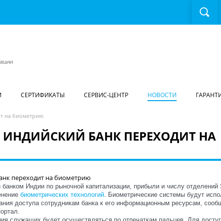
И
СЕРТИФИКАТЫ
СЕРВИС-ЦЕНТР
НОВОСТИ
ГАРАНТ
т на биометрию
ИНДИЙСКИЙ БАНК ПЕРЕХОДИТ НА
банком Индии по рыночной капитализации, прибыли и числу отделений 
менение
биометрических технологий
. Биометрические системы будут испо
вания доступа сотрудникам банка к его информационным ресурсам, сооб
ортал.
ия служащих будет осуществляться по отпечаткам пальцев. Для доступ