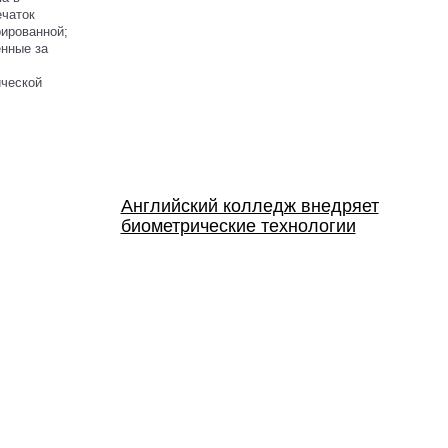
ечаток
рированной;
енные за
ической
Английский колледж внедряет
биометрические технологии