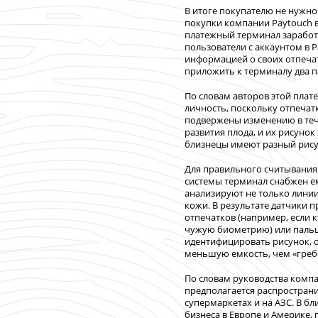
В итоге покупателю не нужно 
покупки компании Paytouch 
платежный терминал заработ
пользователи с аккаунтом в P
информацией о своих отпечат
приложить к терминалу два п
По словам авторов этой пла
личность, поскольку отпечат
подвержены изменению в теч
развития плода, и их рисуно
близнецы имеют разный рису
Для правильного считывани
системы терминал снабжен 
анализируют не только линии
кожи. В результате датчики
отпечатков (например, если 
чужую биометрию) или пальце
идентифицировать рисунок, о
меньшую емкость, чем «греб
По словам руководства комп
предполагается распростран
супермаркетах и на АЗС. В 
бизнеса в Европе и Америке, 