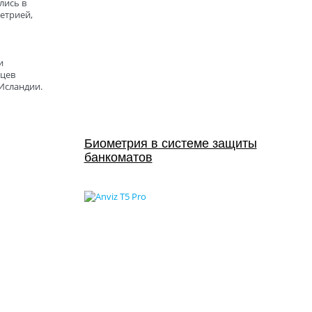
лись в
етрией,
и
ьцев
Исландии.
Биометрия в системе защиты
банкоматов