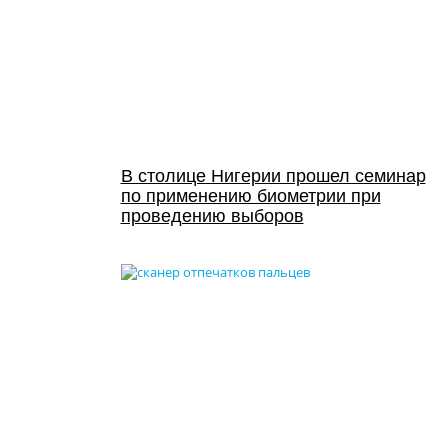
В столице Нигерии прошел семинар
по применению биометрии при
проведению выборов