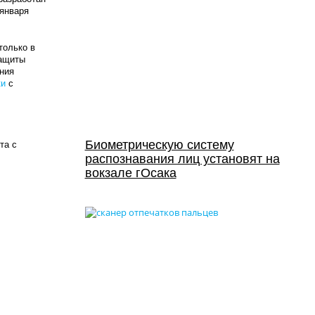
 января
только в
защиты
ния
ки
с
Биометрическую систему
та с
распознавания лиц установят на
вокзале гОсака