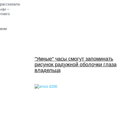
 рассказала
ьцы –
етнего
овом
"Умные" часы смогут запоминать
рисунок радужной оболочки глаза
владельца