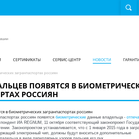
И
СЕРТИФИКАТЫ
СЕРВИС-ЦЕНТР
НОВОСТИ
ГАРАНТ
ических загранпаспортах россиян
АЛЬЦЕВ ПОЯВЯТСЯ В БИОМЕТРИЧЕС
РТАХ РОССИЯН
анпаспортах россиян появятся
биометрические
данные владельца -
отпеча
еспондент ИА REGNUM, 11 октября соответствующий законопроект Госуд
ении. Законопроектом устанавливается, что с 1 января 2015 года в заг
ержащий электронный чип, должны будут вноситься дополнительные
ладельца в виде папиллярных узоров пальцев его рук.