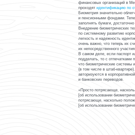
финансовых организаций в Мек
проходят
идентификацию по о
Биометрия значительно облег
и пенсионными фондами. Тепе
заполнять бумаги, достаточно
Внедрение биометрических те
по системному развитию корп
легкость и надежность иденти
очень важно, что теперь их с
их непосредственного участия
В самом деле, если паспорт 
подделать, то с отпечатками 
что биометрические системы 
(в том числе в
штаб-квартире
)
авторизуются в корпоративно
и банковских переводов.
«Просто потрясающе, насколь
[об использовании биометриче
потрясающе, насколько полож
[об использовании биометриче